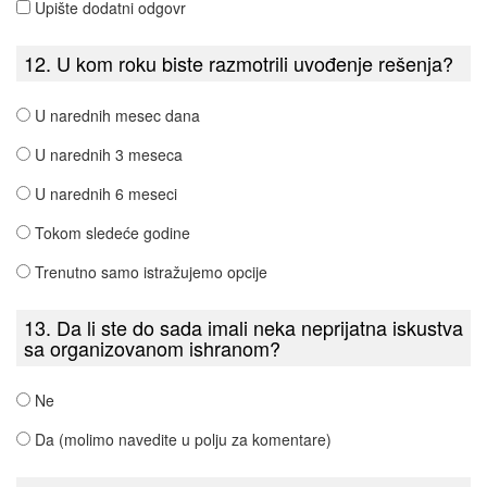
Upište dodatni odgovr
12. U kom roku biste razmotrili uvođenje rešenja?
U narednih mesec dana
U narednih 3 meseca
U narednih 6 meseci
Tokom sledeće godine
Trenutno samo istražujemo opcije
13. Da li ste do sada imali neka neprijatna iskustva
sa organizovanom ishranom?
Ne
Da (molimo navedite u polju za komentare)