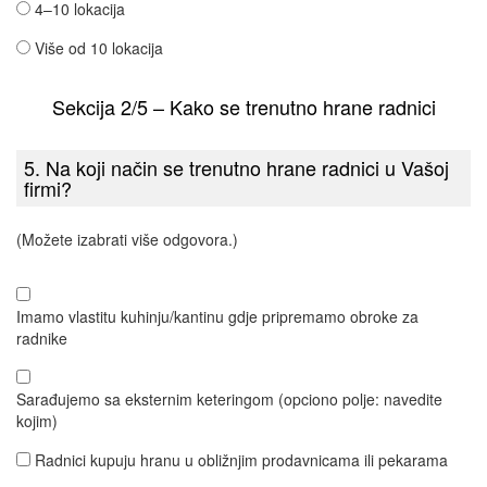
4–10 lokacija
Više od 10 lokacija
Sekcija 2/5 – Kako se trenutno hrane radnici
5. Na koji način se trenutno hrane radnici u Vašoj
firmi?
(Možete izabrati više odgovora.)
Imamo vlastitu kuhinju/kantinu gdje pripremamo obroke za
radnike
Sarađujemo sa eksternim keteringom (opciono polje: navedite
kojim)
Radnici kupuju hranu u obližnjim prodavnicama ili pekarama