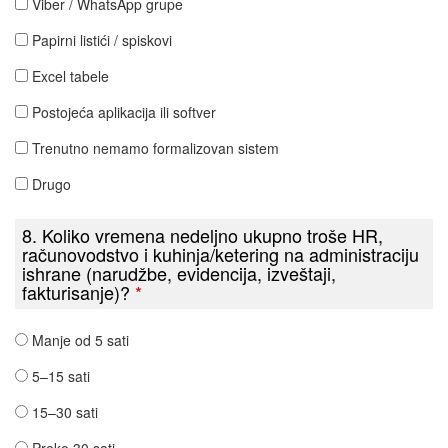
Viber / WhatsApp grupe
Papirni listići / spiskovi
Excel tabele
Postojeća aplikacija ili softver
Trenutno nemamo formalizovan sistem
Drugo
8. Koliko vremena nedeljno ukupno troše HR,
računovodstvo i kuhinja/ketering na administraciju
ishrane (narudžbe, evidencija, izveštaji,
fakturisanje)?
*
Manje od 5 sati
5–15 sati
15–30 sati