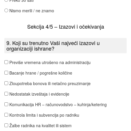
Preko 30 sati
Nismo merili / ne znamo
Sekcija 4/5 – Izazovi i očekivanja
9. Koji su trenutno Vaši najveći izazovi u
organizaciji ishrane?
Previše vremena utrošeno na administraciju
Bacanje hrane / pogrešne količine
Zloupotreba bonova ili netačno preuzimanje
Nedostatak izveštaja i evidencije
Komunikacija HR – računovodstvo – kuhinja/ketering
Kontrola limita i subvencija po radniku
Žalbe radnika na kvalitet ili sistem