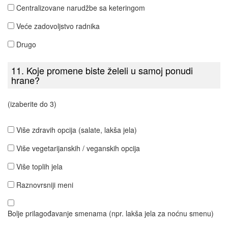
Centralizovane narudžbe sa keteringom
Veće zadovoljstvo radnika
Drugo
11. Koje promene biste želeli u samoj ponudi
hrane?
(izaberite do 3)
Više zdravih opcija (salate, lakša jela)
Više vegetarijanskih / veganskih opcija
Više toplih jela
Raznovrsniji meni
Bolje prilagođavanje smenama (npr. lakša jela za noćnu smenu)