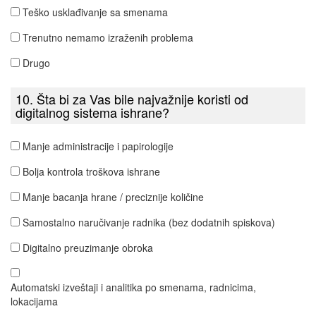
Teško usklađivanje sa smenama
Trenutno nemamo izraženih problema
Drugo
10. Šta bi za Vas bile najvažnije koristi od
digitalnog sistema ishrane?
Manje administracije i papirologije
Bolja kontrola troškova ishrane
Manje bacanja hrane / preciznije količine
Samostalno naručivanje radnika (bez dodatnih spiskova)
Digitalno preuzimanje obroka
Automatski izveštaji i analitika po smenama, radnicima,
lokacijama