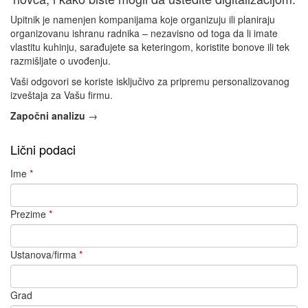
Upitnik je namenjen kompanijama koje organizuju ili planiraju
organizovanu ishranu radnika – nezavisno od toga da li imate
vlastitu kuhinju, sarađujete sa keteringom, koristite bonove ili tek
razmišljate o uvođenju.
Vaši odgovori se koriste isključivo za pripremu personalizovanog
izveštaja za Vašu firmu.
Započni analizu
→
Lični podaci
Ime
*
Prezime
*
Ustanova/firma
*
Grad