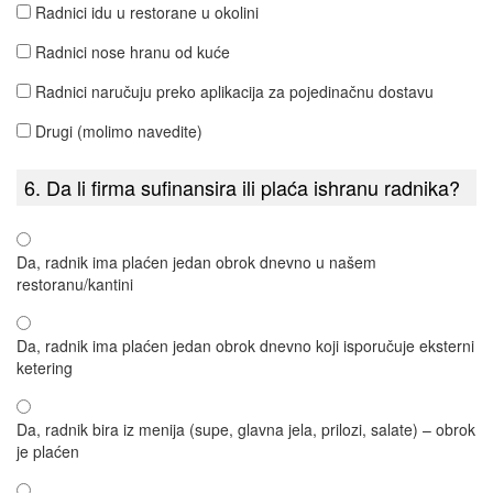
Radnici idu u restorane u okolini
Radnici nose hranu od kuće
Radnici naručuju preko aplikacija za pojedinačnu dostavu
Drugi (molimo navedite)
6. Da li firma sufinansira ili plaća ishranu radnika?
Da, radnik ima plaćen jedan obrok dnevno u našem
restoranu/kantini
Da, radnik ima plaćen jedan obrok dnevno koji isporučuje eksterni
ketering
Da, radnik bira iz menija (supe, glavna jela, prilozi, salate) – obrok
je plaćen