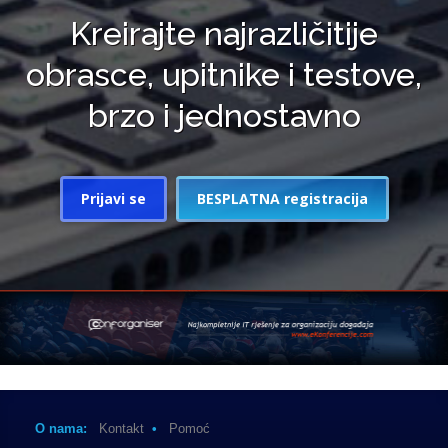
Kreirajte najrazličitije
obrasce, upitnike i testove,
brzo i jednostavno
Prijavi se
BESPLATNA registracija
O nama:
Kontakt
•
Pomoć