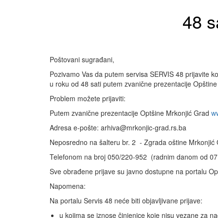
48 s
Poštovani sugrađani,
Pozivamo Vas da putem servisa SERVIS 48 prijavite ko
u roku od 48 sati putem zvanične prezentacije Opštine
Problem možete prijaviti:
Putem zvanične prezentacije Optšine Mrkonjić Grad
ww
Adresa e-pošte: arhiva@mrkonjic-grad.rs.ba
Neposredno na šalteru br. 2 - Zgrada oštine Mrkonjić
Telefonom na broj 050/220-952 (radnim danom od 07.00
Sve obrađene prijave su javno dostupne na portalu Opšt
Napomena:
Na portalu Servis 48 neće biti objavljivane prijave:
u kojima se iznose činjenice koje nisu vezane za n