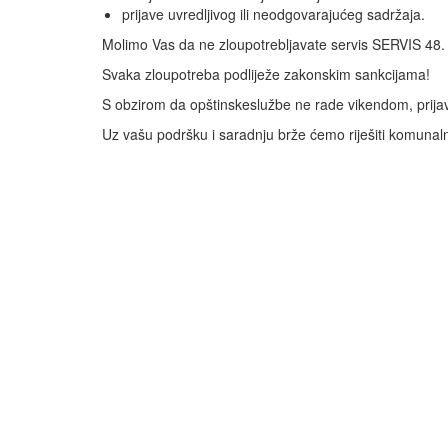
prijave uvredljivog ili neodgovarajućeg sadržaja.
Molimo Vas da ne zloupotrebljavate servis SERVIS 48.
Svaka zloupotreba podliježe zakonskim sankcijama!
S obzirom da opštinskeslužbe ne rade vikendom, prija
Uz vašu podršku i saradnju brže ćemo riješiti komuna