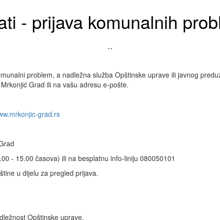
ati - prijava komunalnih pro
..
munalni problem, a nadležna služba Opštinske uprave ili javnog predu
 Mrkonjić Grad ili na vašu adresu e-pošte.
w.mrkonjic-grad.rs
 Grad
 - 15.00 časova) ili na besplatnu info-liniju 080050101
ine u dijelu za pregled prijava.
adležnost Opštinske uprave,