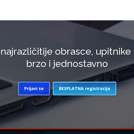
 najrazličitije obrasce, upitnike 
brzo i jednostavno
Prijavi se
BESPLATNA registracija