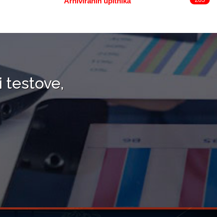
Arhiviranih upitnika
i testove,