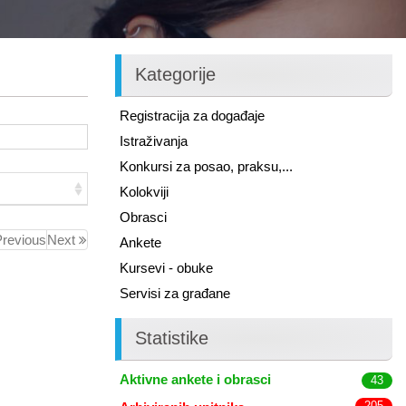
Kategorije
Registracija za događaje
Istraživanja
Konkursi za posao, praksu,...
Kolokviji
Obrasci
revious
Next
Ankete
Kursevi - obuke
Servisi za građane
Statistike
Aktivne ankete i obrasci
43
205