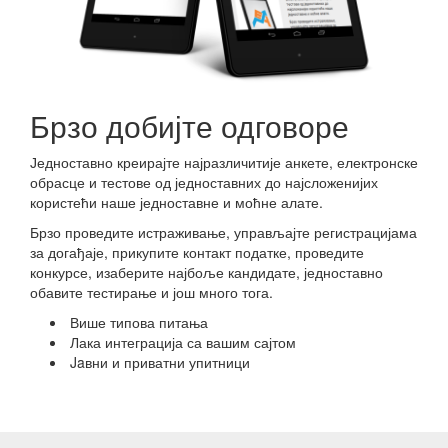
Брзо добијте одговоре
Једноставно креирајте најразличитије анкете, електронске
обрасце и тестове од једноставних до најсложенијих
користећи наше једноставне и моћне алате.
Брзо проведите истраживање, управљајте регистрацијама
за догађаје, прикупите контакт податке, проведите
конкурсе, изаберите најбоље кандидате, једноставно
обавите тестирање и још много тога.
Више типова питања
Лака интеграција са вашим сајтом
Jaвни и приватни упитници