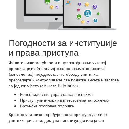
Погодности за институције
и права приступа
Желите више могућности и прилагођавање читавој
организацији? Управљајте са налозима корисника
(запослених), поједноставите обраду упитинка,
прегледајте и контролишите све податке анкета и тестова
са једног мјеста (еАнкете Enterprise).
Консолидовано управљање налозима
Приступ упитиницима и тестовима запослених
Врхунска пословна подршка
Креатор упитника одређује права приступа да ли је
упитник приватни, доступан институцији или јаван