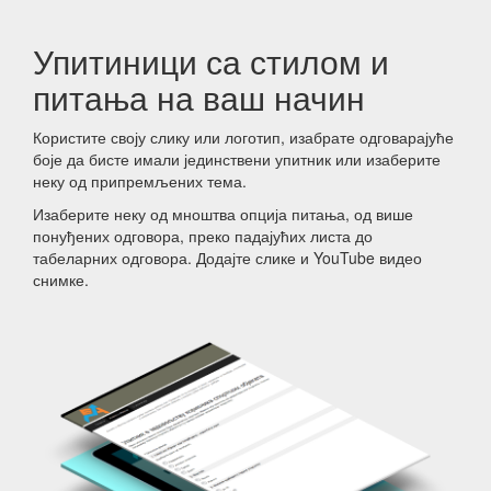
Упитиници са стилом и
питања на ваш начин
Користите своју слику или логотип, изабрате одговарајуће
боје да бисте имали јединствени упитник или изаберите
неку од припремљених тема.
Изаберите неку од мноштва опција питања, од више
понуђених одговора, преко падајућих листа до
табеларних одговора. Додајте слике и YouTube видео
снимке.