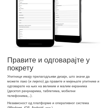
Правите и одговарајте у
покрету
Упитници имају прилагодљиви дизајн, што значи да
можете лако (и лијепо) да правите и мијењате упитнике и
одговарате на њих на великим и малим екранима
(десктоп рачунарима, таблетима, мобилни
телефонима,..).
Независност од платформе и оперативног система
(Windows, iOS, Android, итд.).